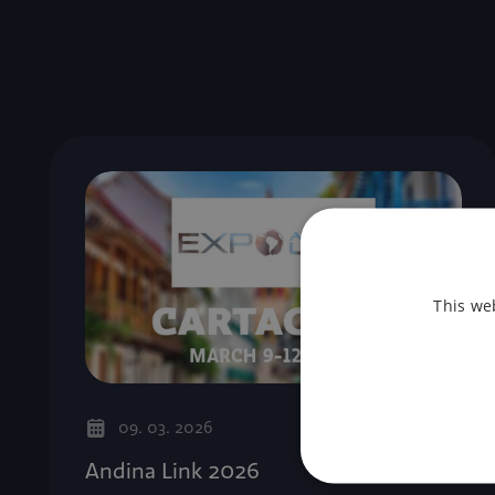
This we
09. 03. 2026
Andina Link 2026