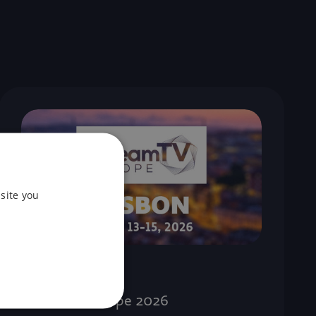
site you
13. 04. 2026
StreamTV Europe 2026